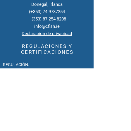
Donegal, Irlanda
(+353)
74 9737254
+
(353) 87 254 8208
info@cfish.ie
Declaracion de privacidad
REGULACIONES Y
CERTIFICACIONES
REGULACIÓN:
Número de aprobación de la UE: ID 10
Categoría
3 Planta intermedia para peces
Regulada por
SFPA bajo la Directiva EC No 1069/2009.
Designación de transporte de categoría 3:
SEA
Regulado por el
Departamento de Agricultura
según la Directiva EC 1773/2002